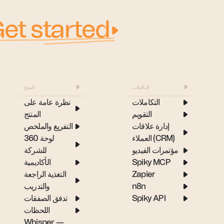
et started
التكاملات
المنتج
التكاملات
نظرة عامة على
التقويم
المنتج
إدارة علاقات
التفريغ والملخص
العملاء (CRM)
لوحة 360
مؤتمرات الفيديو
للشركة
Spiky MCP
الأكاديمية
Zapier
التغذية الراجعة
n8n
والتدريب
Spiky API
تدفق الصفقات
اللحظات
Whisper —