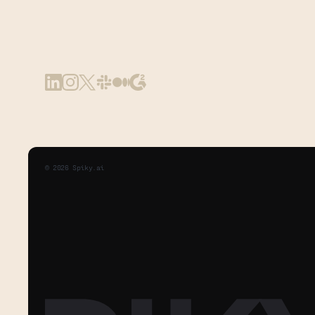
©
2026
Spiky.ai