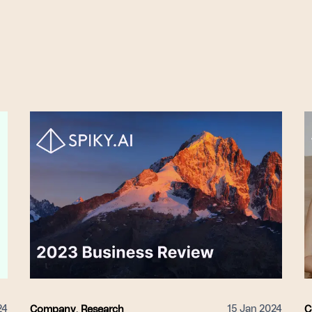
24
15 Jan 2024
Company
,
Research
C