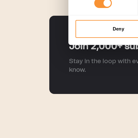
Deny
Join 2,000+ su
Stay in the loop with e
know.