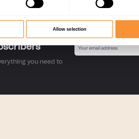
Allow selection
bscribers
verything you need to