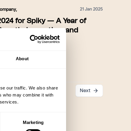
21 Jan 2025
ompany
,
2024 for Spiky — A Year of
Growth, Innovation, and
Success
About
Beyza Kumanova
se our traffic. We also share
Next
ers who may combine it with
 services.
Marketing