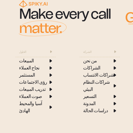
Make every call
G
matter.
الشركة
الحلول
من نحن
المبيعات
الشراكات
نجاح العملاء
شراكات الانتساب
المستثمر
شراكات النظام
رؤى الاجتماعات
البيئي
تدريب المبيعات
التسعير
صوت العملاء
المدونة
آسيا والمحيط
دراسات الحالة
الهادئ