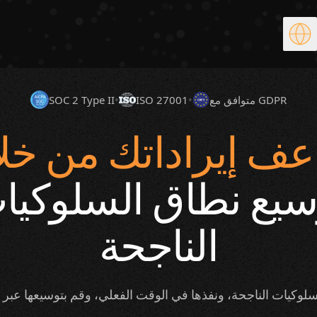
متوافق مع GDPR
•
ISO 27001
•
SOC 2 Type II
ف إيراداتك من خل
سيع نطاق السلوكيا
الناجحة