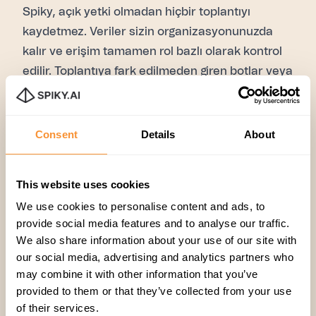
Spiky, açık yetki olmadan hiçbir toplantıyı
kaydetmez. Veriler sizin organizasyonunuzda
kalır ve erişim tamamen rol bazlı olarak kontrol
edilir. Toplantıya fark edilmeden giren botlar veya
gizli kayıt mekanizmaları yoktur.
Kurumsal ve regülasyona tabi sektörler için
Spiky, global güvenlik standartlarını karşılar.
Consent
Details
About
Spiky’nin güvenlik yaklaşımı
SOC 2 Type II sertifikası
This website uses cookies
GDPR ve KVKK uyumluluğu
We use cookies to personalise content and ads, to
Özelleştirilebilir veri saklama ve erişim
provide social media features and to analyse our traffic.
politikaları
We also share information about your use of our site with
IT ve güvenlik ekipleri için Spiky, Google Meet
our social media, advertising and analytics partners who
toplantı kayıt araçları arasında şeffaf ve güvenilir
may combine it with other information that you’ve
bir tercihtir.
provided to them or that they’ve collected from your use
of their services.
Spiky, diğer Google Meet kayıt araçlarıyla nasıl