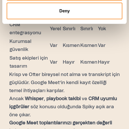
Çok dilli
30+
Deny
Var
Var
Sınırlı
transkripsiyon
dil
CRM
Yerel
Sınırlı
Sınırlı
Yok
entegrasyonu
Kurumsal
Var
Kısmen
Kısmen
Var
güvenlik
Satış ekipleri için
Var
Hayır
Kısmen
Hayır
tasarım
Krisp ve Otter bireysel not alma ve transkript için
güçlüdür. Google Meet’in kendi kayıt özelliği
temel ihtiyaçları karşılar.
Ancak
Whisper
,
playbook takibi
ve
CRM uyumlu
içgörüler
söz konusu olduğunda Spiky açık ara
öne çıkar.
Google Meet toplantılarınızı gerçekten değerli