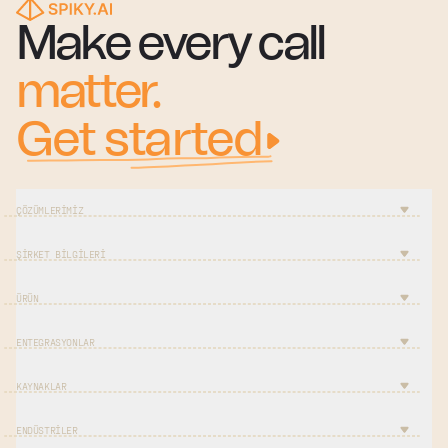
Make every call
matter.
Get started
ÇÖZÜMLERIMIZ
ŞIRKET BILGILERI
ÜRÜN
ENTEGRASYONLAR
KAYNAKLAR
ENDÜSTRILER