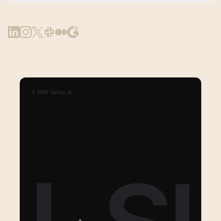
©
2026
Spiky.ai