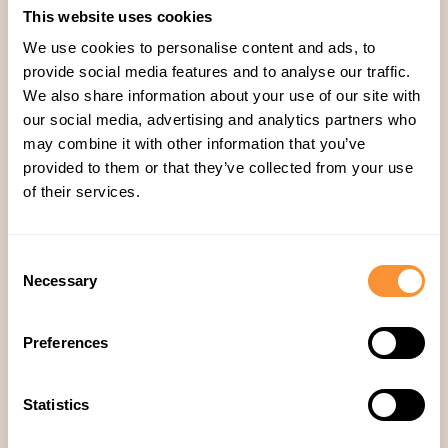
This website uses cookies
görünürlük kazandırır.
Son Söz
We use cookies to personalise content and ads, to
provide social media features and to analyse our traffic.
Jack’in de özetlediği gibi, modern satış başarısı
We also share information about your use of our site with
güvenilirlik, koçluk ve ölçeklenebilirlik
dengesine
our social media, advertising and analytics partners who
dayanır.
may combine it with other information that you’ve
Spiky.ai
, satış temsilcilerinin güven kazanmasını,
provided to them or that they’ve collected from your use
liderlerin etkili koçluk yapmasını ve
of their services.
organizasyonların en iyi uygulamaları
ölçeklendirmesini sağlar — üstelik bunu, geliri
Consent
artıran o insani dokunuştan ödün vermeden
Necessary
Selection
gerçekleştirir.
Preferences
Statistics
Konuk Yazısı
,
Satış