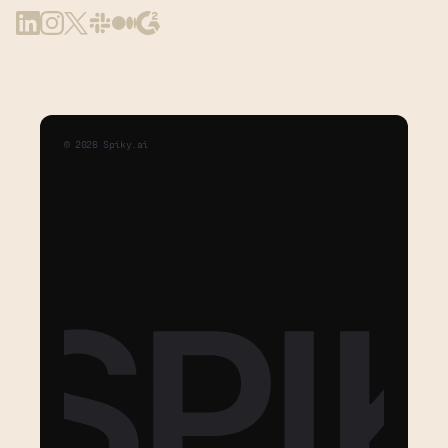
©
2026
Spiky.ai