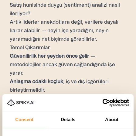
Satış hunisinde duygu (sentiment) analizi nasıl
ilerliyor?
Artık liderler anekdotlara değil, verilere dayalı
karar alabilir — neyin işe yaradığını, neyin
yaramadığını net biçimde görebilirler.
Temel Çıkarımlar
Güvenilirlik her şeyden önce gelir
—
metodolojiler ancak güven sağlandığında işe
yarar.
Anlaşma odaklı koçluk
, iç ve dış içgörüleri
birleştirmelidir.
Gerçek zamanlı koçluk
, özellikle yeni temsilciler
için kritik bir destektir.
Otomasyon
, CRM yükünü azaltır ve satışçılara
Consent
Details
About
satışa odaklanma özgürlüğü verir.
Yapay zekâ panelleri
, liderlere ölçeklenebilir