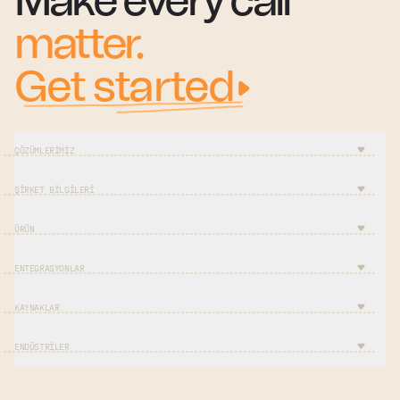
Make every call
matter.
Get started
ÇÖZÜMLERIMIZ
ŞIRKET BILGILERI
ÜRÜN
ENTEGRASYONLAR
KAYNAKLAR
ENDÜSTRILER