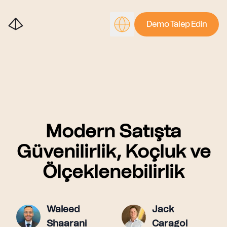
Demo Talep Edin
Modern Satışta
Güvenilirlik, Koçluk ve
Ölçeklenebilirlik
Waleed
Jack
Shaarani
Caragol