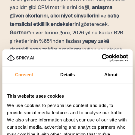
yapıldı” gibi CRM metriklerini değil;
anlaşma
güven skorlarını, alıcı niyet sinyallerini
ve
satış
temsilcisi etkililik endekslerini
gösterecek.
Gartner
’ın verilerine göre, 2026 yılına kadar B2B
şirketlerinin %65’inden fazlası
yapay zekâ
destekli satış zekâsı araçlarını
kullanıyor olacak.
Bu araçları doğru uygulayan firmalar, gelir
Consent
Details
About
verimliliğinde
%20–25 artış
yakalayabilecek.
Özetle, Sales Intelligence artık yalnızca bir
destek aracı değil —
stratejik kararların kalbi
This website uses cookies
haline geliyor.
We use cookies to personalise content and ads, to
provide social media features and to analyse our traffic.
Ham veriler içgörüye dönüşüyor, satış stratejileri
We also share information about your use of our site with
sezgisel olmaktan çıkıp
öngörüye dayalı
hale
our social media, advertising and analytics partners who
may combine it with other information that you’ve
geliyor.