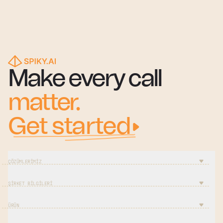
Make every call
matter.
Get started
ÇÖZÜMLERIMIZ
ŞIRKET BILGILERI
ÜRÜN